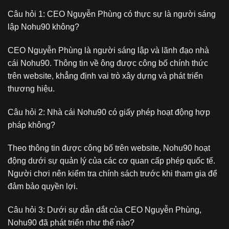
Câu hỏi 1: CEO Nguyễn Phùng có thực sự là người sáng
lập Nohu90 không?
CEO Nguyễn Phùng là người sáng lập và lãnh đạo nhà
cái Nohu90. Thông tin về ông được công bố chính thức
trên website, khẳng định vai trò xây dựng và phát triển
thương hiệu.
Câu hỏi 2: Nhà cái Nohu90 có giấy phép hoạt động hợp
pháp không?
Theo thông tin được công bố trên website, Nohu90 hoạt
động dưới sự quản lý của các cơ quan cấp phép quốc tế.
Người chơi nên kiểm tra chính sách trước khi tham gia để
đảm bảo quyền lợi.
Câu hỏi 3: Dưới sự dẫn dắt của CEO Nguyễn Phùng,
Nohu90 đã phát triển như thế nào?