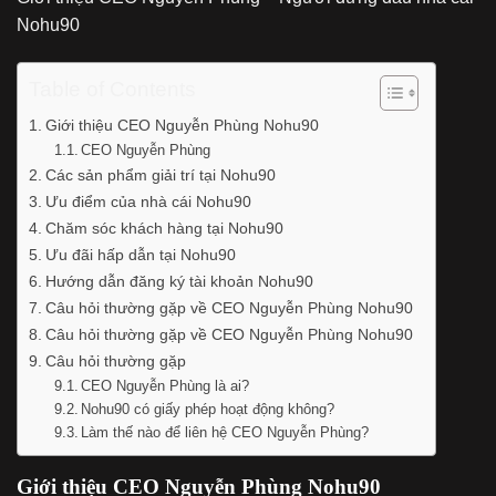
Nohu90
Table of Contents
Giới thiệu CEO Nguyễn Phùng Nohu90
CEO Nguyễn Phùng
Các sản phẩm giải trí tại Nohu90
Ưu điểm của nhà cái Nohu90
Chăm sóc khách hàng tại Nohu90
Ưu đãi hấp dẫn tại Nohu90
Hướng dẫn đăng ký tài khoản Nohu90
Câu hỏi thường gặp về CEO Nguyễn Phùng Nohu90
Câu hỏi thường gặp về CEO Nguyễn Phùng Nohu90
Câu hỏi thường gặp
CEO Nguyễn Phùng là ai?
Nohu90 có giấy phép hoạt động không?
Làm thế nào để liên hệ CEO Nguyễn Phùng?
Giới thiệu CEO Nguyễn Phùng Nohu90