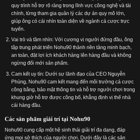
quy trình hỗ trợ rõ ràng trong lĩnh vực công nghệ và tài
chính, từng tham gia quản lý các dự án quy mô lớn,
giúp ông có cái nhìn toàn diện về ngành cá cược trực
tuyến.
Vai trò và tầm nhìn: Với cương vị người đứng đầu, ông
tập trung phát triển Nohu90 thành nền tảng minh bạch,
an toàn, đặt lợi ích khách hàng lên hàng đầu và không
ngừng đổi mới sản phẩm.
Cam kết uy tín: Dưới sự lãnh đạo của CEO Nguyễn
Phùng, Nohu90 cam kết mang đến môi trường cá cược
công bằng, bảo mật thông tin và hỗ trợ người chơi trong
khung giờ hỗ trợ được công bố, khẳng định vị thế nhà
cái hàng đầu.
Các sản phẩm giải trí tại Nohu90
Nohu90 cung cấp một hệ sinh thái giải trí đa dạng, đáp
ứng mọi sở thích của người chơi. Dưới đây là các sản