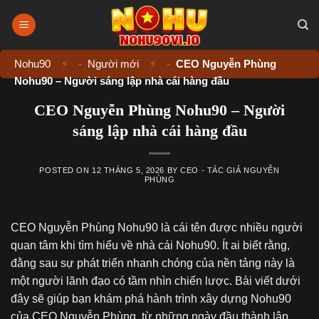
Skip
to
content
Nohu90
-
Người mới
-
CEO Nguyễn Phùng
Nohu90 – Người sáng lập nhà cái hàng đầu
CEO Nguyễn Phùng Nohu90 – Người
sáng lập nhà cái hàng đầu
POSTED ON
12 THÁNG 5, 2026
BY
CEO - TÁC GIẢ NGUYỄN
PHÙNG
CEO Nguyễn Phùng
Nohu90
là cái tên được nhiều người
quan tâm khi tìm hiểu về nhà cái Nohu90. Ít ai biết rằng,
đằng sau sự phát triển nhanh chóng của nền tảng này là
một người lãnh đạo có tầm nhìn chiến lược. Bài viết dưới
đây sẽ giúp bạn khám phá hành trình xây dựng Nohu90
của CEO Nguyễn Phùng, từ những ngày đầu thành lập