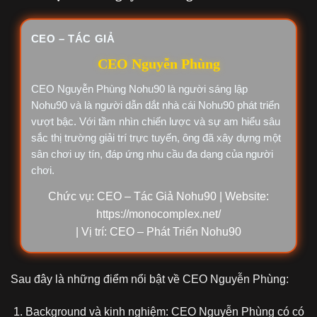
CEO – TÁC GIẢ
CEO Nguyễn Phùng
CEO Nguyễn Phùng Nohu90 là người sáng lập
Nohu90 và là người dẫn dắt nhà cái Nohu90 phát triển
vượt bậc. Với tầm nhìn chiến lược và sự am hiểu sâu
sắc thị trường giải trí trực tuyến, ông đã xây dựng một
sân chơi uy tín, đáp ứng nhu cầu đa dạng của người
chơi.
Chức vụ: CEO – Tác Giả Nohu90 |
Website:
https://monocomplex.net/
| Vị trí: CEO – Phát Triển Nohu90
Sau đây là những điểm nổi bật về CEO Nguyễn Phùng:
Background và kinh nghiệm: CEO Nguyễn Phùng có có