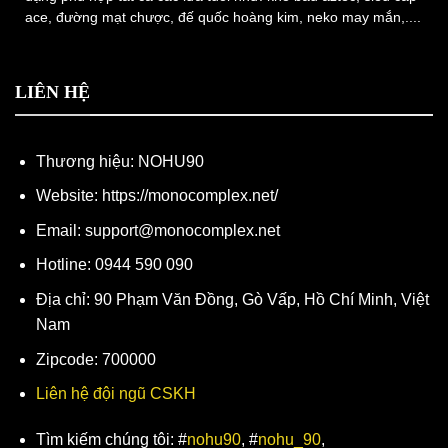
ace, đường mạt chược, đế quốc hoàng kim, neko may mắn,....
LIÊN HỆ
Thương hiệu: NOHU90
Website: https://monocomplex.net/
Email:
support@monocomplex.net
Hotline: 0944 590 090
Địa chỉ: 90 Phạm Văn Đồng, Gò Vấp, Hồ Chí Minh, Việt
Nam
Zipcode: 700000
Liên hệ đội ngũ CSKH
Tìm kiếm chúng tôi: #
nohu90
, #
nohu_90
,