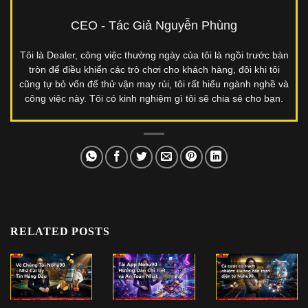
CEO - Tác Giả Nguyễn Phùng
Tôi là Dealer, công việc thường ngày của tôi là ngồi trước bàn
tròn để điều khiển các trò chơi cho khách hàng, đôi khi tôi
cũng tự bỏ vốn để thử vận may rủi, tôi rất hiểu ngành nghề và
công việc này. Tôi có kinh nghiệm gì tôi sẽ chia sẻ cho bạn.
RELATED POSTS