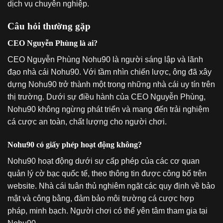
dịch vụ chuyên nghiệp.
Câu hỏi thường gặp
CEO Nguyễn Phùng là ai?
CEO Nguyễn Phùng Nohu90 là người sáng lập và lãnh
đạo nhà cái Nohu90. Với tầm nhìn chiến lược, ông đã xây
dựng Nohu90 trở thành một trong những nhà cái uy tín trên
thị trường. Dưới sự điều hành của CEO Nguyễn Phùng,
Nohu90 không ngừng phát triển và mang đến trải nghiệm
cá cược an toàn, chất lượng cho người chơi.
Nohu90 có giấy phép hoạt động không?
Nohu90 hoạt động dưới sự cấp phép của các cơ quan
quản lý cờ bạc quốc tế, theo thông tin được công bố trên
website. Nhà cái tuân thủ nghiêm ngặt các quy định về bảo
mật và công bằng, đảm bảo môi trường cá cược hợp
pháp, minh bạch. Người chơi có thể yên tâm tham gia tại